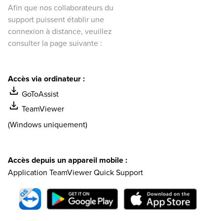
Afin que nos collaborateurs du
support puissent établir une
connexion à distance, veuillez
consulter la page suivante :
Accès via ordinateur :
download
GoToAssist
download
TeamViewer
(Windows uniquement)
Accès depuis un appareil mobile :
Application TeamViewer Quick Support