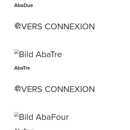
AbaDue
VERS CONNEXION
captive_portal
AbaTre
VERS CONNEXION
captive_portal