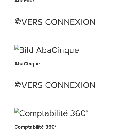
AbaFour
VERS CONNEXION
captive_portal
AbaCinque
VERS CONNEXION
captive_portal
Comptabilité 360°