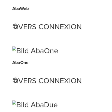
AbaWeb
VERS CONNEXION
captive_portal
AbaOne
VERS CONNEXION
captive_portal