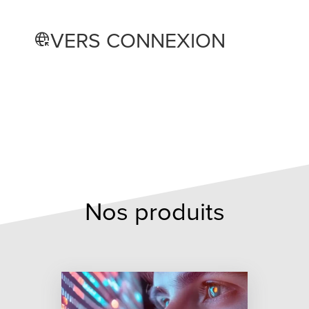
VERS CONNEXION
captive_portal
Nos produits