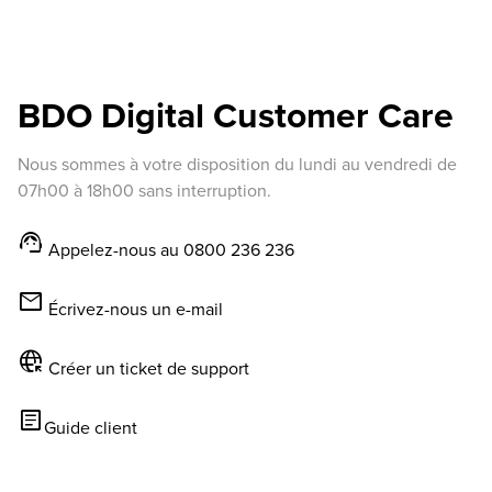
BDO Digital Customer Care
Nous sommes à votre disposition du lundi au vendredi de
07h00 à 18h00 sans interruption.
support_agent
Appelez-nous au 0800 236 236
mail
Écrivez-nous un e-mail
captive_portal
Créer un ticket de support
article
Guide client