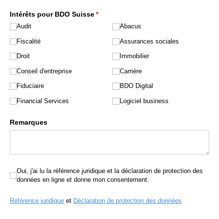
Intérêts pour BDO Suisse
(requis)
*
Audit
Abacus
Fiscalité
Assurances sociales
Droit
Immobilier
Conseil d'entreprise
Carrière
Fiduciaire
BDO Digital
Financial Services
Logiciel business
Remarques
Oui, j'ai lu la référence juridique et la déclaration de prote
Oui, j'ai lu la référence juridique et la déclaration de protection des
données en ligne et donne mon consentement.
Référence juridique
et
Déclaration de protection des données