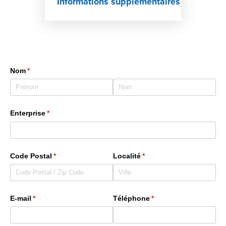
Informations supplémentaires
Nom
(requis)
*
Enterprise
(requis)
*
Code Postal
(requis)
*
Localité
(requis)
*
E-mail
(requis)
*
Téléphone
(requis)
*