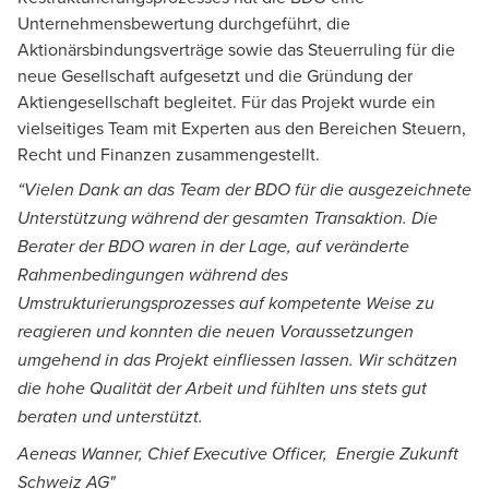
Unternehmensbewertung durchgeführt, die
Aktionärsbindungsverträge sowie das Steuerruling für die
David Ehrensperger
neue Gesellschaft aufgesetzt und die Gründung der
Rechtsanwalt, Fachgruppe M&A, Aarau
Aktiengesellschaft begleitet. Für das Projekt wurde ein
vielseitiges Team mit Experten aus den Bereichen Steuern,
Recht und Finanzen zusammengestellt.
“Vielen Dank an das Team der BDO für die ausgezeichnete
Unterstützung während der gesamten Transaktion. Die
Melvin Albala
Berater der BDO waren in der Lage, auf veränderte
Real Estate Advisory, Manager, Aarau
Rahmenbedingungen während des
Umstrukturierungsprozesses auf kompetente Weise zu
reagieren und konnten die neuen Voraussetzungen
umgehend in das Projekt einfliessen lassen. Wir schätzen
die hohe Qualität der Arbeit und fühlten uns stets gut
beraten und unterstützt.
Aeneas Wanner, Chief Executive Officer, Energie Zukunft
Schweiz AG"