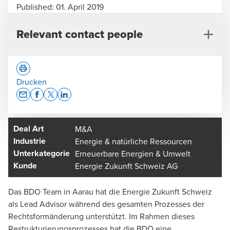
Published:
01. April 2019
Relevant contact people
Drucken
Opens In A New Window/tab
Opens In A New Window/tab
Opens In A New Window/tab
Opens In A New Window/tab
Deal Art
M&A
Marcel Gertsch
Industrie
Energie & natürliche Ressourcen
Leiter Advisory Nordwestschweiz, Leiter
Unterkategorie
Erneuerbare Energien & Umwelt
Branchencenter NPO & Gesundheitswesen, Aarau -
Kunde
Energie Zukunft Schweiz AG
Partner
Das BDO Team in Aarau hat die Energie Zukunft Schweiz
als Lead Advisor während des gesamten Prozesses der
Rechtsformänderung unterstützt. Im Rahmen dieses
Restrukturierungsprozesses hat die BDO eine