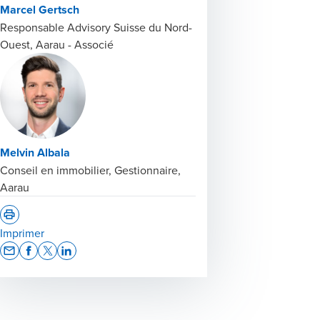
Marcel Gertsch
Responsable Advisory Suisse du Nord-
Ouest, Aarau - Associé
Melvin Albala
Conseil en immobilier, Gestionnaire,
Aarau
Imprimer
Opens In A New Window/tab
Opens In A New Window/tab
Opens In A New Window/tab
Opens In A New Window/tab