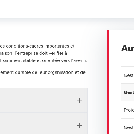
Au
 les conditions-cadres importantes et
ison, l’entreprise doit vérifier à
ffisamment stable et orientée vers l’avenir.
ppement durable de leur organisation et de
Gest
Gest
Proj
ntérieures et extérieures. C’est
Gest
’organisation structurelle et