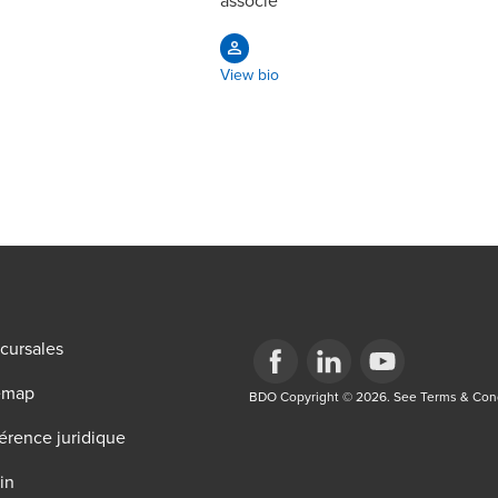
associé
View bio
cursales
emap
Opens in a new window/tab
BDO Copyright © 2026. See Terms & Condi
Opens in a new window/tab
Opens in a new win
érence juridique
in