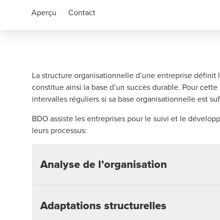
Aperçu
Contact
La structure organisationnelle d’une entreprise définit
constitue ainsi la base d’un succès durable. Pour cette ra
intervalles réguliers si sa base organisationnelle est su
BDO assiste les entreprises pour le suivi et le dévelo
leurs processus:
Analyse de l’organisation
Les organisations sont marquées par des transitions i
Adaptations structurelles
pourquoi il est nécessaire d’analyser régulièrement l