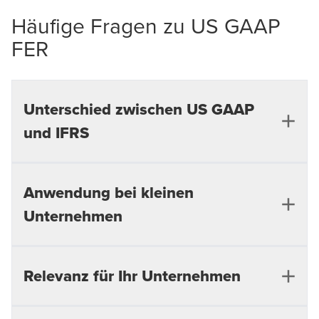
Häufige Fragen zu US GAAP
FER
Unterschied zwischen US GAAP
und IFRS
Was unterscheidet US GAAP FER
Anwendung bei kleinen
von IFRS?
Unternehmen
US GAAP ist stark regelbasiert und detailliert,
während IFRS prinzipienbasierter aufgebaut ist.
Können auch kleinere Unternehmen
Relevanz für Ihr Unternehmen
Für Unternehmen bedeutet das: US GAAP
verlangt oft spezifische Vorgaben und
US GAAP anwenden?
umfassende Dokumentationen, bietet aber auch