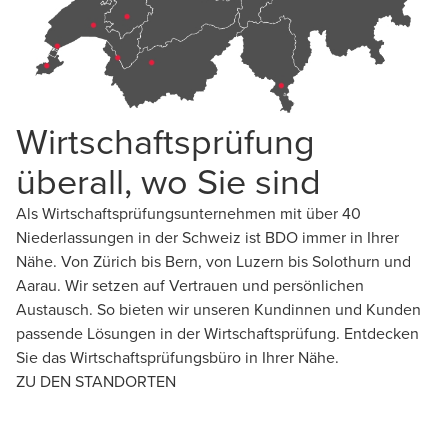
Darstellung des Unternehmens gegenüber
externen Stakeholdern (z.B. Investoren,
Behörden).
Zusammengefasst: Die interne Revision prüft die
Wirtschaftsprüfung
internen Prozesse. Ihr Ziel ist es, diese zu
überall, wo Sie sind
verbessern und Risiken zu verringern. Die
externe Revision hingegen überprüft die
Als Wirtschaftsprüfungsunternehmen mit über 40
Finanzberichte unabhängig, um Vertrauen in die
Niederlassungen in der Schweiz ist BDO immer in Ihrer
Unternehmenszahlen zu gewährleisten.
Nähe. Von Zürich bis Bern, von Luzern bis Solothurn und
Ob interne Revision oder externe Revision: BDO
Aarau. Wir setzen auf Vertrauen und persönlichen
steht Ihnen bei all Ihren Fragen zur Seite.
Austausch. So bieten wir unseren Kundinnen und Kunden
passende Lösungen in der Wirtschaftsprüfung. Entdecken
Sie das Wirtschaftsprüfungsbüro in Ihrer Nähe.
ZU DEN STANDORTEN