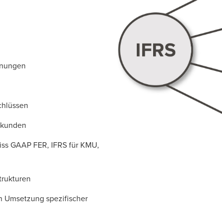
hnungen
chlüssen
üfkunden
iss GAAP FER, IFRS für KMU,
trukturen
n Umsetzung spezifischer