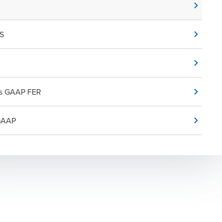
S
s GAAP FER
GAAP