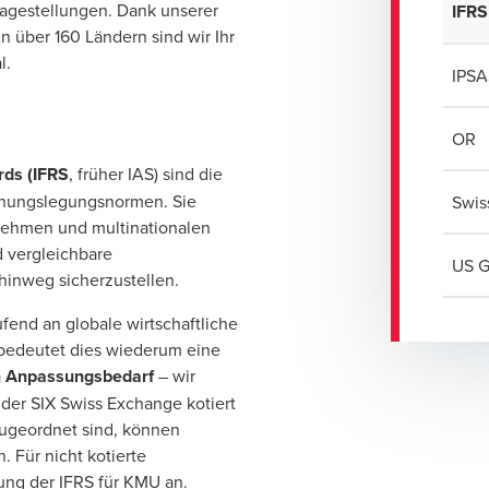
Fragestellungen. Dank unserer
IFRS
 über 160 Ländern sind wir Ihr
l.
IPSA
OR
rds (IFRS
, früher IAS) sind die
chnungslegungsnormen. Sie
Swis
nehmen und multinationalen
 vergleichbare
US 
hinweg sicherzustellen.
fend an globale wirtschaftliche
bedeutet dies wiederum eine
en Anpassungsbedarf
– wir
der SIX Swiss Exchange kotiert
zugeordnet sind, können
 Für nicht kotierte
ng der IFRS für KMU an.