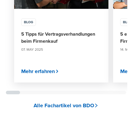
BLOG
BLO
5 Tipps für Vertragsverhandlungen
5 ent
beim Firmenkauf
Firm
07. MAY 2025
14. MA
Mehr erfahren
Mehr
Alle Fachartikel von BDO