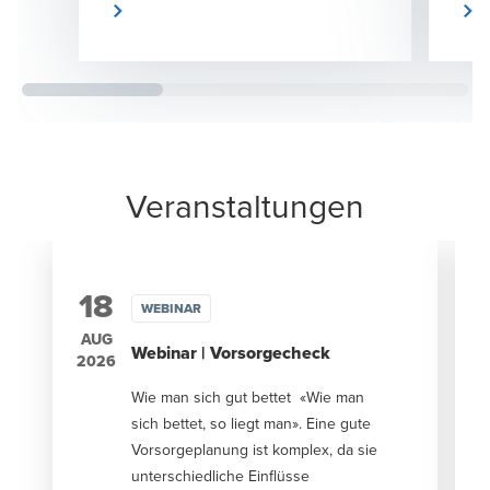
Nachfolgeregelung zum Verkauf. Diese
Komp
Entwicklung bietet eine spannende
unlie
Alternative für alle, die ins
Dies
Unternehmertum starten möchten. Doch
der 
wie finden Sie das passende
erfo
Unternehmen und wie gehen Sie vor bei
richt
der Entscheidungsfindung? Mit diesen
fünf Schritten gelingt der Start ins
Unternehmertum.
Veranstaltungen
18
WEBINAR
AUG
Webinar | Vorsorgecheck
2026
2
Wie man sich gut bettet «Wie man
sich bettet, so liegt man». Eine gute
Vorsorgeplanung ist komplex, da sie
unterschiedliche Einflüsse