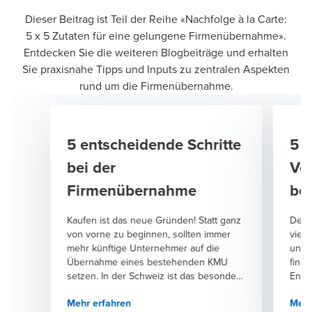
Dieser Beitrag ist Teil der Reihe «Nachfolge à la Carte:
5 x 5 Zutaten für eine gelungene Firmenübernahme».
Entdecken Sie die weiteren Blogbeiträge und erhalten
Sie praxisnahe Tipps und Inputs zu zentralen Aspekten
rund um die Firmenübernahme.
5 entscheidende Schritte
5 T
bei der
Ve
Firmenübernahme
be
Kaufen ist das neue Gründen! Statt ganz
Der 
von vorne zu beginnen, sollten immer
viel
mehr künftige Unternehmer auf die
und s
Übernahme eines bestehenden KMU
finan
setzen. In der Schweiz ist das besonders
Ents
attraktiv: Zahlreiche Unternehmen
gefü
Mehr erfahren
Mehr
stehen mangels interner
ents