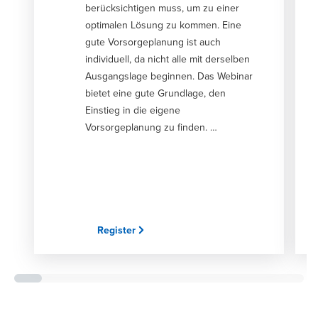
berücksichtigen muss, um zu einer
optimalen Lösung zu kommen. Eine
gute Vorsorgeplanung ist auch
individuell, da nicht alle mit derselben
Ausgangslage beginnen. Das Webinar
bietet eine gute Grundlage, den
Einstieg in die eigene
Vorsorgeplanung zu finden.
Zielgruppe Privatpersonen und
interessierte HR Vorsorgen wofür? –
Eine Übersicht über Risiken und
mögliche Leistungen (Alter, Invalidität,
Tod) Pflicht und Kür – Was die Gesetze
vorschreiben und was darüber hinaus
Register
möglich und sinnvoll ist
Risikoabsicherung in verschiedenen
Lebensphasen Zusammenhänge
zwischen Altersvorsorge, Geldanlage
und Steuern Kosten CHF 150 (exkl.