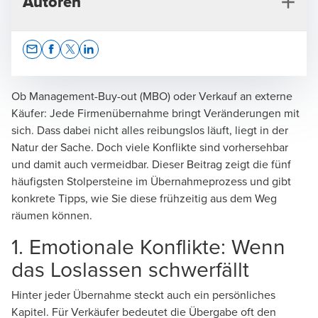
Autoren
Opens In A New Window/tab
Opens In A New Window/tab
Opens In A New Window/tab
Opens In A New Window/tab
Ob Management-Buy-out (MBO) oder Verkauf an externe
Käufer: Jede Firmenübernahme bringt Veränderungen mit
sich. Dass dabei nicht alles reibungslos läuft, liegt in der
Julian Theus
Natur der Sache. Doch viele Konflikte sind vorhersehbar
und damit auch vermeidbar. Dieser Beitrag zeigt die fünf
Leiter Niederlassung Olten - Partner
häufigsten Stolpersteine im Übernahmeprozess und gibt
konkrete Tipps, wie Sie diese frühzeitig aus dem Weg
räumen können.
1. Emotionale Konflikte: Wenn
das Loslassen schwerfällt
Marcel Gertsch
Leiter Advisory Nordwestschweiz, Leiter
Hinter jeder Übernahme steckt auch ein persönliches
Branchencenter NPO & Gesundheitswesen, Aarau -
Kapitel. Für Verkäufer bedeutet die Übergabe oft den