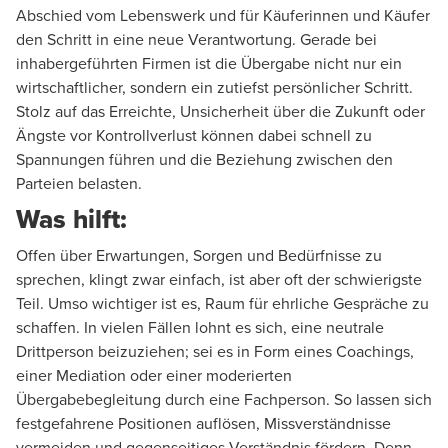
Partner
Abschied vom Lebenswerk und für Käuferinnen und Käufer
den Schritt in eine neue Verantwortung. Gerade bei
inhabergeführten Firmen ist die Übergabe nicht nur ein
wirtschaftlicher, sondern ein zutiefst persönlicher Schritt.
Stolz auf das Erreichte, Unsicherheit über die Zukunft oder
Ängste vor Kontrollverlust können dabei schnell zu
René Mast
Spannungen führen und die Beziehung zwischen den
Parteien belasten.
Leiter HR Consulting, Solothurn
Was hilft:
Offen über Erwartungen, Sorgen und Bedürfnisse zu
sprechen, klingt zwar einfach, ist aber oft der schwierigste
Teil. Umso wichtiger ist es, Raum für ehrliche Gespräche zu
schaffen. In vielen Fällen lohnt es sich, eine neutrale
Drittperson beizuziehen; sei es in Form eines Coachings,
einer Mediation oder einer moderierten
Übergabebegleitung durch eine Fachperson. So lassen sich
festgefahrene Positionen auflösen, Missverständnisse
vermeiden und gegenseitiges Verständnis fördern. Denn