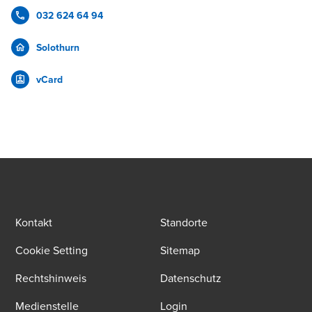
032 624 64 94
Solothurn
vCard
Kontakt
Standorte
Cookie Setting
Sitemap
Rechtshinweis
Datenschutz
Medienstelle
Login