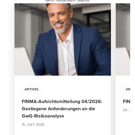
Arbeitstage vor der Veranstaltung
stellt BDO 50 % der Teilnahmegebühr
in Rechnung. Für spätere
Abmeldungen verrechnen wir die
gesamte Teilnahmegebühr.
ARTIKEL
ARTI
FINMA-Aufsichtsmitteilung 04/2026:
FINMA
Gestiegene Anforderungen an die
29. JU
GwG-Risikoanalyse
15. JULY 2026