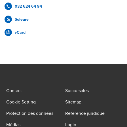
032 624 64 94
Soleure
vCard
Contact
Succursales
Cookie Setting
Sitemap
Protection des données
Référence juridique
Médias
Login