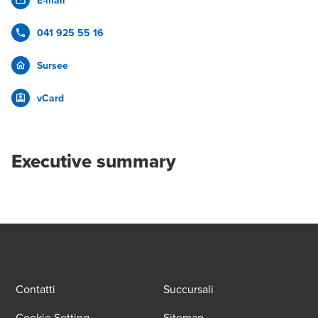
E-mail
041 925 55 16
Sursee
vCard
Executive summary
Contatti
Succursali
Cookie Setting
Sitemap