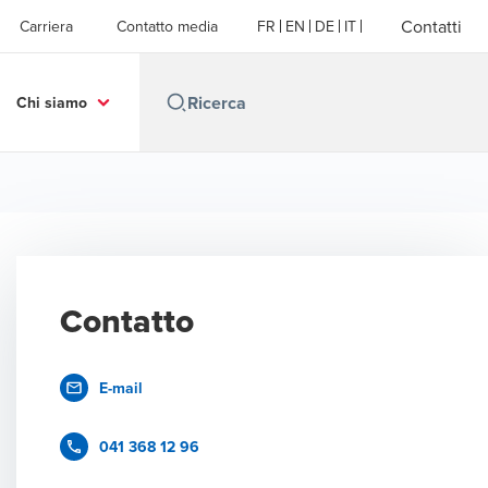
Contatti
Carriera
Contatto media
FR
EN
DE
IT
Chi siamo
Contatto
E-mail
041 368 12 96