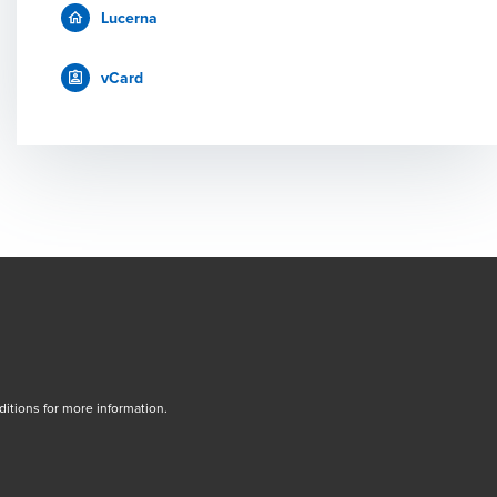
Lucerna
vCard
tions for more information.
dow/tab