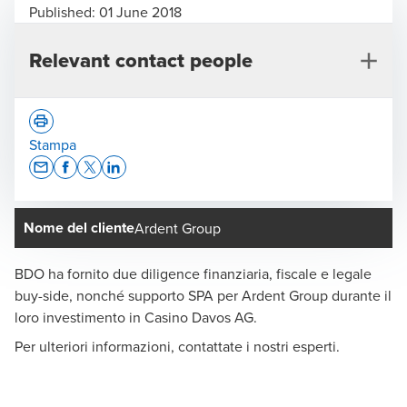
Published:
01 June 2018
Relevant contact people
Stampa
Opens In A New Window/tab
Opens In A New Window/tab
Opens In A New Window/tab
Opens In A New Window/tab
Nome del cliente
Ardent Group
Benjamin Haldimann
Responsabile Transaction Services Svizzera, Zurigo -
BDO ha fornito due diligence finanziaria, fiscale e legale
Partner
buy-side, nonché supporto SPA per Ardent Group durante il
loro investimento in Casino Davos AG.
Per ulteriori informazioni, contattate i nostri esperti.