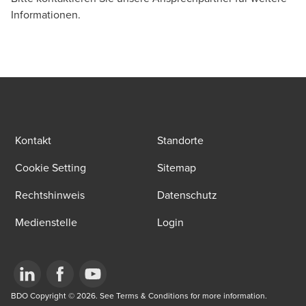
Informationen.
Rechtsanwalt, Leiter Fachgruppe M&A, Luzern
Stefan Piller
Mitglied der Regionaldirektion, Leiter Steuern und
Kontakt
Standorte
Recht Region Zürich-Ostschweiz, Zürich - Partner
Cookie Setting
Sitemap
Rechtshinweis
Datenschutz
Medienstelle
Login
Opens in a new window/tab
BDO Copyright © 2026. See Terms & Conditions for more information.
Opens in a new window/tab
Opens in a new window/tab