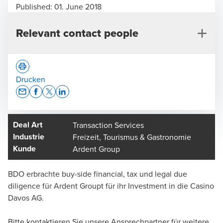
Published:
01. June 2018
Relevant contact people
Drucken
Opens In A New Window/tab
Opens In A New Window/tab
Opens In A New Window/tab
Opens In A New Window/tab
Deal Art
Transaction Services
Benjamin Haldimann
Industrie
Freizeit, Tourismus & Gastronomie
Leiter Transaction Services Schweiz, Zürich - Partner
Kunde
Ardent Group
BDO erbrachte buy-side financial, tax und legal due
diligence für Ardent Groupt für ihr Investment in die Casino
Davos AG.
Bitte kontaktieren Sie unsere Ansprechpartner für weitere
Dominic Müller