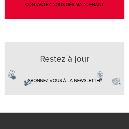
Opens in a 
CONTACTEZ-NOUS DÈS MAINTENANT
Restez à jour
Opens in a n
ABONNEZ-VOUS À LA NEWSLETTER