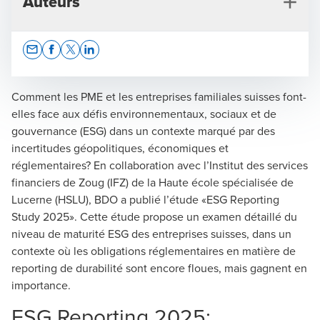
Auteurs
Opens In A New Window/tab
Opens In A New Window/tab
Opens In A New Window/tab
Opens In A New Window/tab
Comment les PME et les entreprises familiales suisses font-
elles face aux défis environnementaux, sociaux et de
gouvernance (ESG) dans un contexte marqué par des
Zoé Imhof
incertitudes géopolitiques, économiques et
réglementaires? En collaboration avec l’Institut des services
Lead Sustainability Services Suisse romande, Experte-
financiers de Zoug (IFZ) de la Haute école spécialisée de
comptable diplômée, Genève
Lucerne (HSLU), BDO a publié l’étude «ESG Reporting
Study 2025». Cette étude propose un examen détaillé du
niveau de maturité ESG des entreprises suisses, dans un
contexte où les obligations réglementaires en matière de
reporting de durabilité sont encore floues, mais gagnent en
importance.
ESG Reporting 2025: