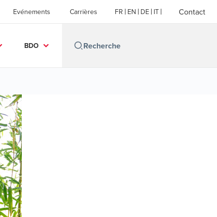
Contact
Evénements
Carrières
FR
EN
DE
IT
BDO