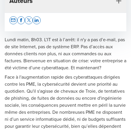
Auteurs
Opens In A New Window/tab
Opens In A New Window/tab
Opens In A New Window/tab
Opens In A New Window/tab
Lundi matin, 8h03. L’IT est à l’arrêt: il n'y a pas d’e-mail, pas
de site Internet, pas de système ERP. Pas d’accès aux
données clients non plus, ni aux commandes ou aux
Nicolas Germiquet
factures. Bienvenue en situation de crise: votre entreprise a
été victime d’une cyberattaque. Et maintenant?
BDO Digital, Lead Cyber Security & Digital Forensics
Face à l'augmentation rapide des cyberattaques dirigées
contre les PME, la cybersécurité devient une priorité au
quotidien. Qu'il s'agisse de chevaux de Troie, de tentatives
de phishing, de fuites de données ou encore d'ingénierie
sociale, les conséquences peuvent mettre en péril la survie
même des entreprises. De nombreuses PME ne disposent
ni d’un service informatique dédié, ni de budgets suffisants
pour garantir leur cybersécurité, bien qu’elles dépendent