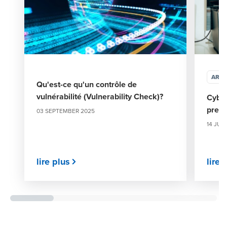
ARTI
Qu'est-ce qu'un contrôle de
vulnérabilité (Vulnerability Check)?
Cyber
prest
03 SEPTEMBER 2025
14 JUL
lire plus
lire 