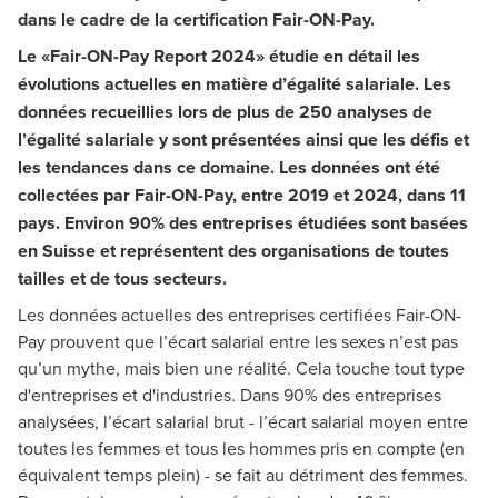
dans le cadre de la certification Fair-ON-Pay.
Birgit Goldkamp
Risk Advisory Services, Zurich
Le «Fair-ON-Pay Report 2024» étudie en détail les
évolutions actuelles en matière d’égalité salariale. Les
données recueillies lors de plus de 250 analyses de
l’égalité salariale y sont présentées ainsi que les défis et
les tendances dans ce domaine. Les données ont été
collectées par Fair-ON-Pay, entre 2019 et 2024, dans 11
pays. Environ 90% des entreprises étudiées sont basées
Oliver Wullschleger
en Suisse et représentent des organisations de toutes
Performance Advisory, Berne
tailles et de tous secteurs.
Les données actuelles des entreprises certifiées Fair-ON-
Pay prouvent que l’écart salarial entre les sexes n’est pas
qu’un mythe, mais bien une réalité. Cela touche tout type
d'entreprises et d'industries. Dans 90% des entreprises
analysées, l’écart salarial brut - l’écart salarial moyen entre
toutes les femmes et tous les hommes pris en compte (en
équivalent temps plein) - se fait au détriment des femmes.