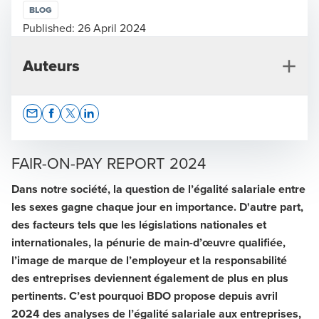
BLOG
Published:
26 April 2024
Auteurs
Opens In A New Window/tab
Opens In A New Window/tab
Opens In A New Window/tab
Opens In A New Window/tab
FAIR-ON-PAY REPORT 2024
Dans notre société, la question de l’égalité salariale entre
les sexes gagne chaque jour en importance. D'autre part,
Alice Senn
des facteurs tels que les législations nationales et
Performance Advisory, Soleure
internationales, la pénurie de main-d’œuvre qualifiée,
l’image de marque de l’employeur et la responsabilité
des entreprises deviennent également de plus en plus
pertinents. C’est pourquoi BDO propose depuis avril
2024 des analyses de l’égalité salariale aux entreprises,