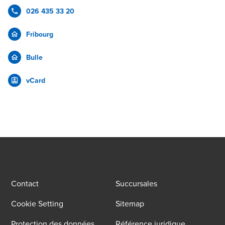
026 435 33 20
Fribourg
Bulle
vCard
Contact
Succursales
Cookie Setting
Sitemap
Protection des données
Référence juridique