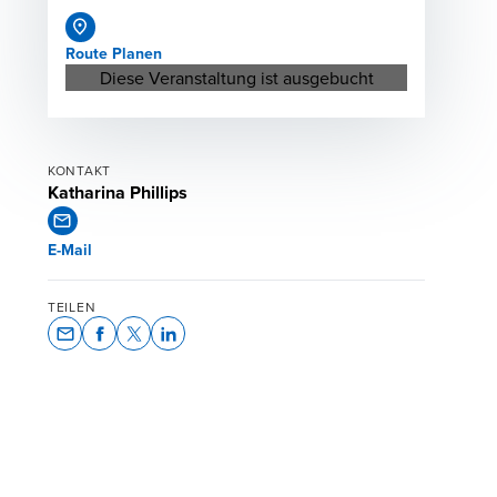
Route Planen
Opens in a new window/tab
Diese Veranstaltung ist ausgebucht
KONTAKT
Katharina Phillips
E-Mail
TEILEN
Opens In A New Window/tab
Opens In A New Window/tab
Opens In A New Window/tab
Opens In A New Window/tab