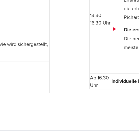
die er
13.30 -
Richar
16.30 Uhr
Die er
Die ne
ie wird sichergestellt,
meiste
Ab 16.30
Individuelle
Uhr