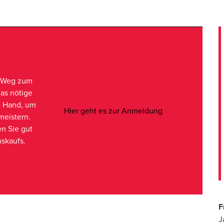
m Weg zum
as nötige
e Hand, um
Opens in a new 
Hier geht es zur Anmeldung
meistern.
en Sie gut
nskaufs.
F
J