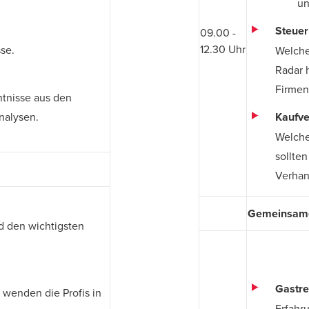
un
Steuer
09.00 -
12.30 Uhr
se.
Welche
Radar 
Firmen
tnisse aus den
analysen.
Kaufve
Welche
sollten
Verhan
Gemeinsame
d den wichtigsten
Gastref
wenden die Profis in
Erfahr