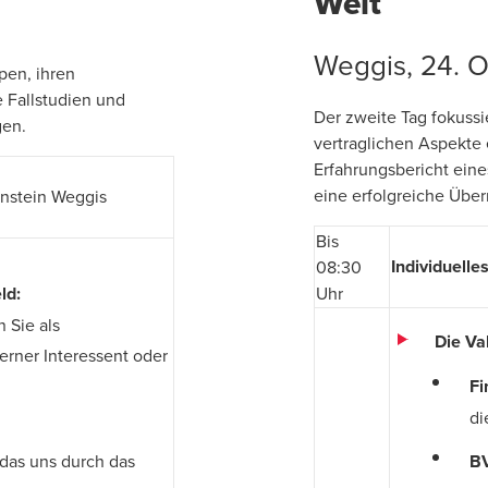
Welt
Weggis, 24. 
pen, ihren
 Fallstudien und
Der zweite Tag fokussie
gen.
vertraglichen Aspekte 
Erfahrungsbericht eine
eine erfolgreiche Über
nstein Weggis
Bis
Individuelle
08:30
ld:
Uhr
 Sie als
Die Va
terner Interessent oder
Fi
di
 das uns durch das
BV