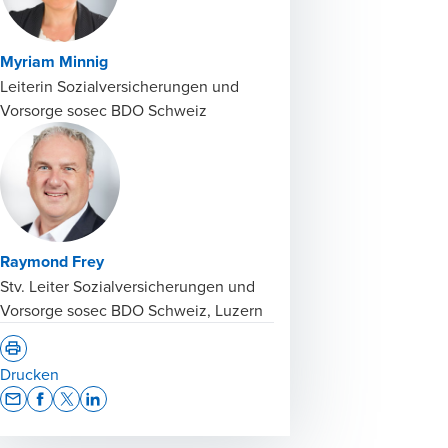
Myriam Minnig
Leiterin Sozialversicherungen und
Vorsorge sosec BDO Schweiz
Raymond Frey
Stv. Leiter Sozialversicherungen und
Vorsorge sosec BDO Schweiz, Luzern
Drucken
Opens In A New Window/tab
Opens In A New Window/tab
Opens In A New Window/tab
Opens In A New Window/tab