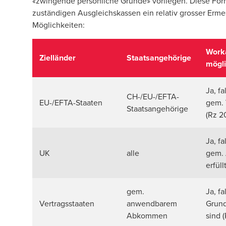
«zwingende persönliche Gründe» vorliegen. Diese Formu
zuständigen Ausgleichskassen ein relativ grosser Erm
Möglichkeiten:
Work
Zielländer
Staatsangehörige
mögl
Ja, f
CH-/EU-/EFTA-
EU-/EFTA-Staaten
gem. 
Staatsangehörige
(Rz 
Ja, f
UK
alle
gem.
erfül
gem.
Ja, fa
Vertragsstaaten
anwendbarem
Grund
Abkommen
sind 