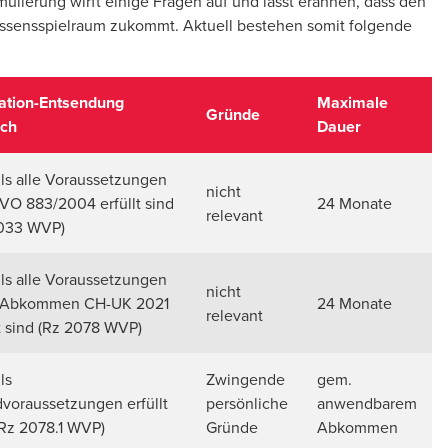
lierung wirft einige Fragen auf und lässt erahnen, dass den
essensspielraum zukommt. Aktuell bestehen somit folgende
ation-Entsendung
Maximale
Gründe
ich
Dauer
alls alle Voraussetzungen
nicht
VO 883/2004 erfüllt sind
24 Monate
relevant
2033 WVP)
alls alle Voraussetzungen
nicht
 Abkommen CH-UK 2021
24 Monate
relevant
lt sind (Rz 2078 WVP)
lls
Zwingende
gem.
voraussetzungen erfüllt
persönliche
anwendbarem
(Rz 2078.1 WVP)
Gründe
Abkommen