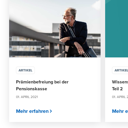
ARTIKEL
ARTIKE
Prämienbefreiung bei der
Wissens
Pensionskasse
Teil 2
01. APRIL 2021
01. APRIL 
Mehr erfahren
Mehr e