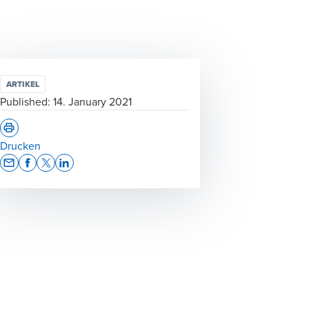
ARTIKEL
Published:
14. January 2021
Drucken
Opens In A New Window/tab
Opens In A New Window/tab
Opens In A New Window/tab
Opens In A New Window/tab