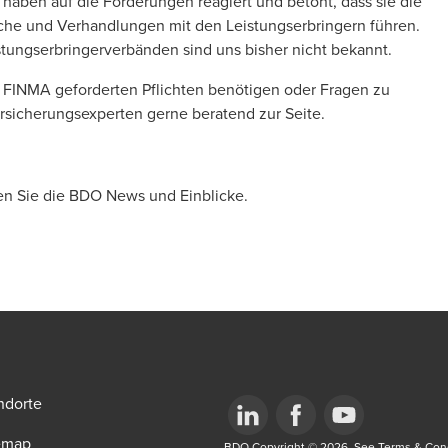
haben auf die Forderungen reagiert und betont, dass sie die
he und Verhandlungen mit den Leistungserbringern führen.
stungserbringerverbänden sind uns bisher nicht bekannt.
r FINMA geforderten Pflichten benötigen oder Fragen zu
sicherungsexperten gerne beratend zur Seite.
en Sie die BDO News und Einblicke.
ndorte
emap
BDO Copyright © 2026. See Terms & Condi