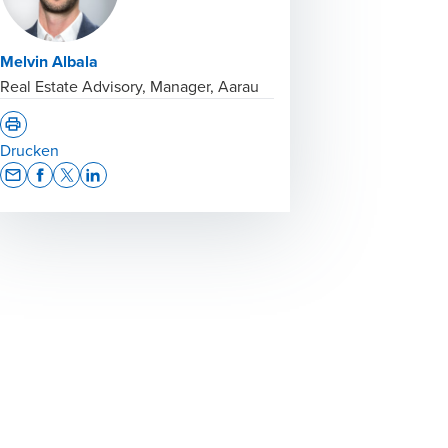
Melvin Albala
Real Estate Advisory, Manager, Aarau
Drucken
Opens In A New Window/tab
Opens In A New Window/tab
Opens In A New Window/tab
Opens In A New Window/tab