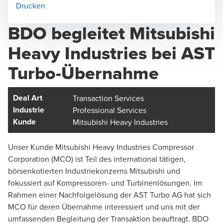
Drucken
BDO begleitet Mitsubishi
Heavy Industries bei AST
Benjamin Haldimann
Turbo-Übernahme
Leiter Transaction Services Schweiz, Zürich - Partner
Deal Art
Transaction Services
Industrie
Professional Services
Kunde
Mitsubishi Heavy Industries
Unser Kunde Mitsubishi Heavy Industries Compressor
Benjamin Thumm
Corporation (MCO) ist Teil des international tätigen,
Leiter International Tax, Zürich - Partner
börsenkotierten Industriekonzerns Mitsubishi und
fokussiert auf Kompressoren- und Turbinenlösungen. Im
Rahmen einer Nachfolgelösung der AST Turbo AG hat sich
MCO für deren Übernahme interessiert und uns mit der
umfassenden Begleitung der Transaktion beauftragt. BDO