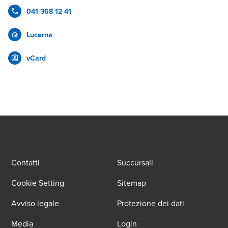
041 368 12 41
Lucerna
vCard
Contatti
Succursali
Cookie Setting
Sitemap
Avviso legale
Protezione dei dati
Media
Login