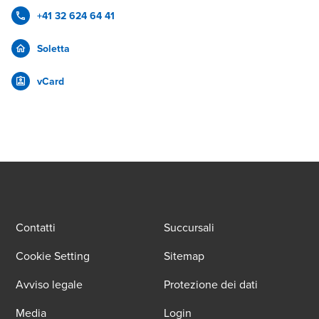
+41 32 624 64 41
Soletta
vCard
Contatti
Succursali
Cookie Setting
Sitemap
Avviso legale
Protezione dei dati
Media
Login