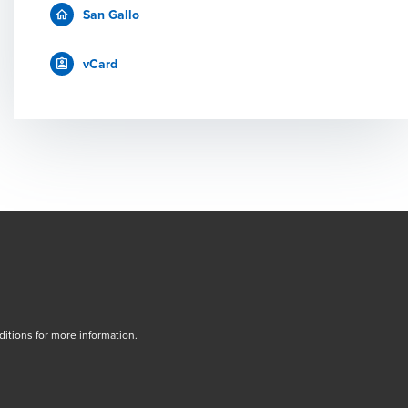
San Gallo
vCard
tions for more information.
dow/tab