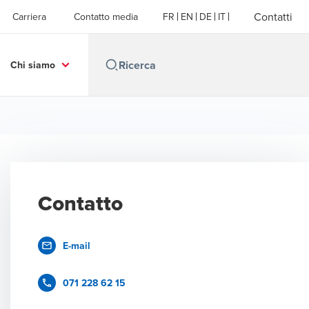
Contatti
Carriera
Contatto media
FR
EN
DE
IT
Chi siamo
Contatto
E-mail
071 228 62 15