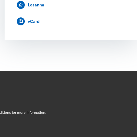
Losanna
vCard
tions for more information.
dow/tab