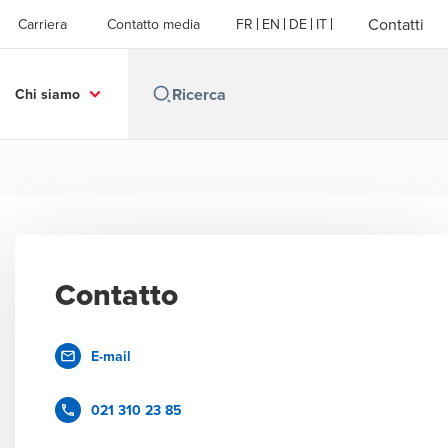
Contatti
Carriera
Contatto media
FR
EN
DE
IT
Chi siamo
Contatto
E-mail
021 310 23 85