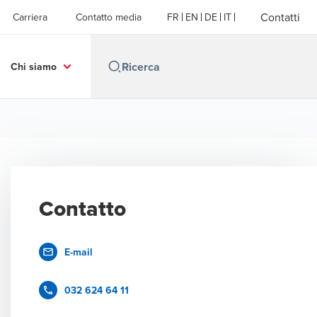
Contatti
Carriera
Contatto media
FR
EN
DE
IT
Chi siamo
Contatto
E-mail
032 624 64 11