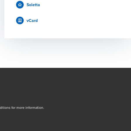
Soletta
vCard
tions for more information.
dow/tab