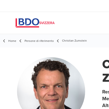
SVIZZERA
Christian Zumstein
Home
Persone di riferimento
C
Z
Res
Me
Alt