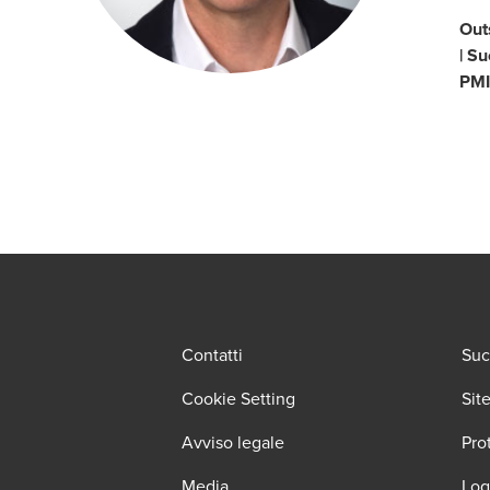
Out
| S
PMI
Contatti
Suc
Cookie Setting
Sit
Avviso legale
Pro
Media
Log