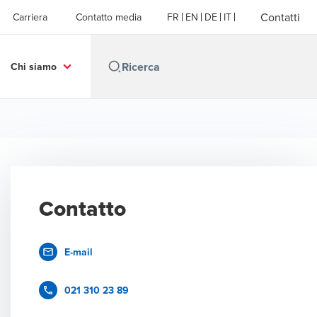
Contatti
Carriera
Contatto media
FR
EN
DE
IT
Chi siamo
Contatto
E-mail
021 310 23 89