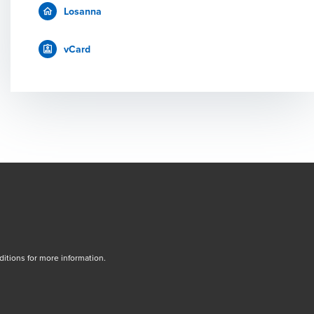
Losanna
vCard
tions for more information.
dow/tab