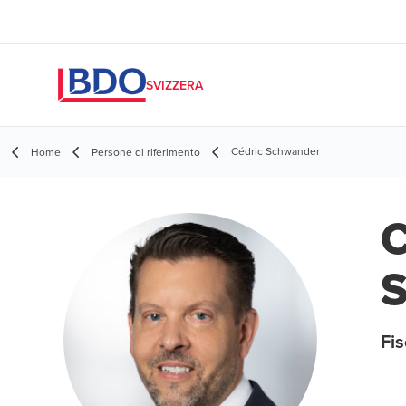
SVIZZERA
Cédric Schwander
Home
Persone di riferimento
C
Fis