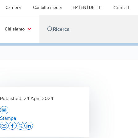
Contatti
Carriera
Contatto media
FR
EN
DE
IT
Chi siamo
Published:
24 April 2024
Stampa
Opens In A New Window/tab
Opens In A New Window/tab
Opens In A New Window/tab
Opens In A New Window/tab