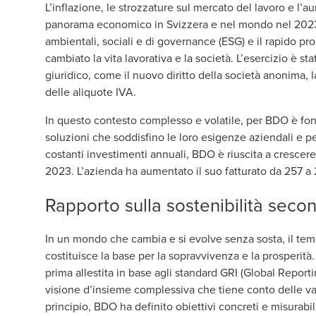
L’inflazione, le strozzature sul mercato del lavoro e l’
panorama economico in Svizzera e nel mondo nel 2023.
ambientali, sociali e di governance (ESG) e il rapido pro
cambiato la vita lavorativa e la società. L’esercizio è s
giuridico, come il nuovo diritto della società anonima, 
delle aliquote IVA.
In questo contesto complesso e volatile, per BDO è fon
soluzioni che soddisfino le loro esigenze aziendali e pe
costanti investimenti annuali, BDO è riuscita a crescere
2023. L’azienda ha aumentato il suo fatturato da 257 a 2
Rapporto sulla sostenibilità seco
In un mondo che cambia e si evolve senza sosta, il tema
costituisce la base per la sopravvivenza e la prosperità.
prima allestita in base agli standard GRI (Global Reportin
visione d’insieme complessiva che tiene conto delle var
principio, BDO ha definito obiettivi concreti e misurabi