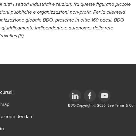
tutti i settori industriali e terziari: fra queste figurano piccole
ioni pubbliche e organizzazioni non-profit. Per la clientela
ganizzazione globale BDO, presente in oltre 160 paesi. BDO
o, giuridicamente indipendente e autonomo, della rete
uxelles (B).
cursali
emap
Opens in a new window/tab
BDO Copyright © 2026. See Terms & Condi
Opens in a new window/tab
Opens in a new win
tezione dei dati
in