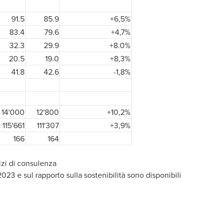
91.5
85.9
+6,5%
83.4
79.6
+4,7%
32.3
29.9
+8.0%
20.5
19.0
+8,3%
41.8
42.6
-1,8%
14'000
12'800
+10,2%
115'661
111'307
+3,9%
166
164
izi di consulenza
023 e sul rapporto sulla sostenibilità sono disponibili