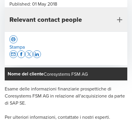
Published:
01 May 2018
Relevant contact people
Stampa
Opens In A New Window/tab
Opens In A New Window/tab
Opens In A New Window/tab
Opens In A New Window/tab
Nome del cliente
Coresystems FSM AG
Benjamin Haldimann
Responsabile Transaction Services Svizzera, Zurigo -
Esame delle informazioni finanziarie prospettiche di
Partner
Coresystems FSM AG in relazione all'acquisizione da parte
di SAP SE.
Per ulteriori informazioni, contattate i nostri esperti.