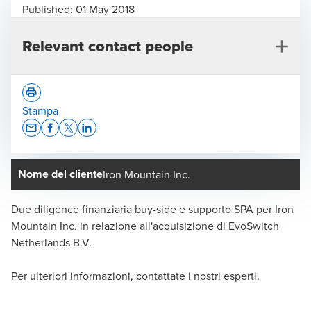
Published:
01 May 2018
Relevant contact people
Stampa
Opens In A New Window/tab
Opens In A New Window/tab
Opens In A New Window/tab
Opens In A New Window/tab
Nome del cliente
Iron Mountain Inc.
Benjamin Haldimann
Responsabile Transaction Services Svizzera, Zurigo -
Due diligence finanziaria buy-side e supporto SPA per Iron
Partner
Mountain Inc. in relazione all'acquisizione di EvoSwitch
Netherlands B.V.
Per ulteriori informazioni, contattate i nostri esperti.