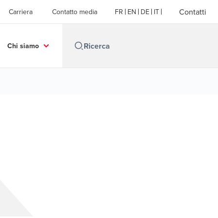
Contatti
Carriera
Contatto media
FR
EN
DE
IT
Chi siamo