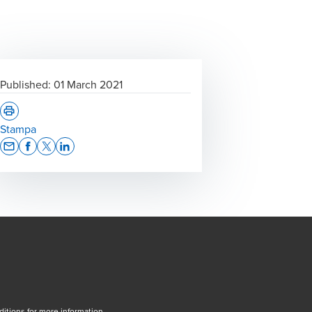
Published:
01 March 2021
Stampa
Opens In A New Window/tab
Opens In A New Window/tab
Opens In A New Window/tab
Opens In A New Window/tab
tions for more information.