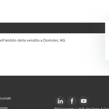
ell'ambito della vendita a Domotec AG.
cursali
emap
BDO Copyright © 2026. See Terms & Condi