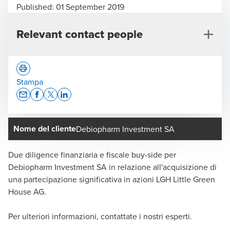
Published:
01 September 2019
Relevant contact people
Stampa
Opens In A New Window/tab
Opens In A New Window/tab
Opens In A New Window/tab
Opens In A New Window/tab
Nome del cliente
Debiopharm Investment SA
Charles-Henri Benoit
Responsabile Deal Advisory Regione Svizzera
Due diligence finanziaria e fiscale buy-side per
romanda, Vicedirettore, Losanna
Debiopharm Investment SA in relazione all'acquisizione di
una partecipazione significativa in azioni LGH Little Green
House AG.
Per ulteriori informazioni, contattate i nostri esperti.