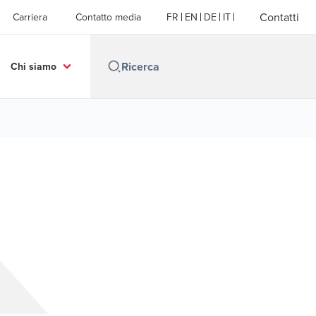
Contatti
Carriera
Contatto media
FR
EN
DE
IT
Chi siamo