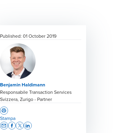
Published:
01 October 2019
Benjamin Haldimann
Responsabile Transaction Services
Svizzera, Zurigo - Partner
Stampa
Opens In A New Window/tab
Opens In A New Window/tab
Opens In A New Window/tab
Opens In A New Window/tab