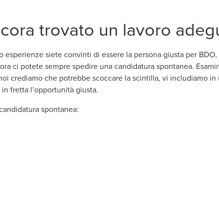
cora trovato un lavoro adeg
e/o esperienze siete convinti di essere la persona giusta per BD
llora ci potete sempre spedire una candidatura spontanea. Esamin
 crediamo che potrebbe scoccare la scintilla, vi includiamo in u
in fretta l’opportunità giusta.
a candidatura spontanea:
 window/tab