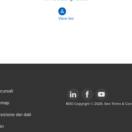
View bio
cursali
emap
Opens in a new window/tab
BDO Copyright © 2026. See Terms & Condi
Opens in a new window/tab
Opens in a new win
tezione dei dati
in