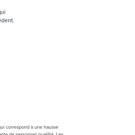
qui
édent.
e qui correspond à une hausse
nte de personnel qualifié. Les