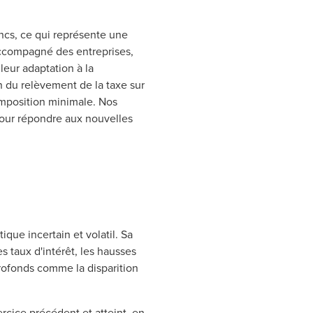
rancs, ce qui représente une
accompagné des entreprises,
leur adaptation à la
n du relèvement de la taxe sur
l’imposition minimale. Nos
pour répondre aux nouvelles
que incertain et volatil. Sa
 taux d'intérêt, les hausses
rofonds comme la disparition
cice précédent et atteint, en