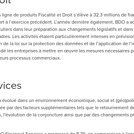
a ligne de produits Fiscalité et Droit s’élève à 32.3 millions de f
rt à l’exercice précédent. L’année dernière également, BDO a 
culiers dans leur préparation aux changements législatifs et dans 
dres. Les activités étaient particulièrement intenses en prévisio
on de la loi sur la protection des données et de l’application de 
 aidé les entreprises à mettre en œuvre les mesures nécessaires 
 leurs processus commerciaux.
vices
a évolué dans un environnement économique, social et (géo)politi
e par des facteurs supplémentaires tels que le retournement des
, l'évolution de la conjoncture ainsi que par des changements p
 Financial Services a progressé de 8,3% en comparaison à l'exer