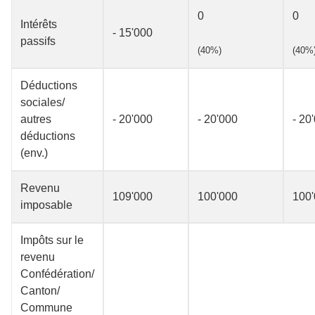
0
0
Intérêts
- 15'000
passifs
(40%)
(40%
Déductions
sociales/
autres
- 20'000
- 20'000
- 20
déductions
(env.)
Revenu
109'000
100'000
100
imposable
Impôts sur le
revenu
Confédération/
Canton/
Commune