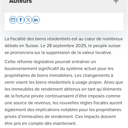
Auteurs
Opens In A New Window/tab
Opens In A New Window/tab
Opens In A New Window/tab
Opens In A New Window/tab
La fiscalité des biens résidentiels est au cœur de nombreux
débats en Suisse. Le 28 septembre 2025, le peuple suisse
se prononcera sur la suppression de la valeur locative.
Luis Annoni
Cette réforme législative pourrait entraîner un
Responsable Fiscalité région Suisse romande -
bouleversement significatif du système actuel pour les
Associé
propriétaires de biens immobiliers. Les changements à
venir visent les biens résidentiels à usage propre. Alors que
les immeubles de rendement détenus en tant qu’éléments
de la fortune privée continueraient d’être imposés comme
une source de revenus, les nouvelles règles fiscales auront
également des implications notables pour les propriétaires
privés d’immeubles de rendement. Ces impacts doivent
être pris en compte dès maintenant.