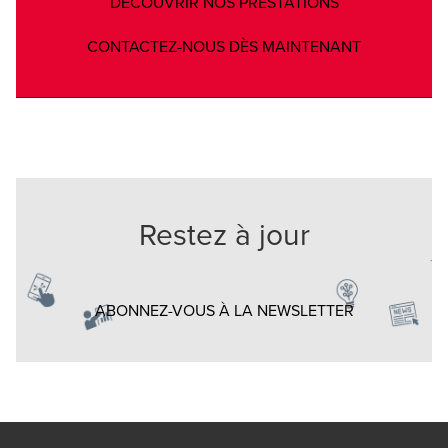
Opens in a new
DÉCOUVRIR NOS PRESTATIONS
Opens in a 
CONTACTEZ-NOUS DÈS MAINTENANT
Restez à jour
Opens in a n
ABONNEZ-VOUS À LA NEWSLETTER