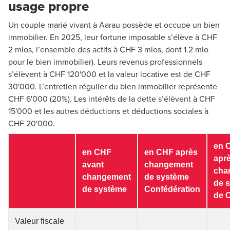
usage propre
Un couple marié vivant à Aarau possède et occupe un bien
immobilier. En 2025, leur fortune imposable s’élève à CHF
2 mios, l’ensemble des actifs à CHF 3 mios, dont 1.2 mio
pour le bien immobilier). Leurs revenus professionnels
s’élèvent à CHF 120'000 et la valeur locative est de CHF
30'000. L’entretien régulier du bien immobilier représente
CHF 6'000 (20%). Les intérêts de la dette s’élèvent à CHF
15'000 et les autres déductions et déductions sociales à
CHF 20'000.
en 
en CHF
en CHF après
apr
avant
changement
cha
changement
de système
de 
de système
Confédération
de 
Valeur fiscale