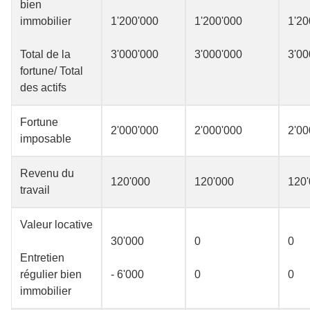
bien
immobilier
1'200'000
1'200'000
1'20
Total de la
3'000'000
3'000'000
3'00
fortune/ Total
des actifs
Fortune
2'000'000
2'000'000
2'00
imposable
Revenu du
120'000
120'000
120
travail
Valeur locative
30'000
0
0
Entretien
régulier bien
- 6'000
0
0
immobilier