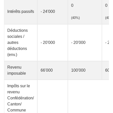
0
0
Intérêts passifs
- 24'000
(40%)
(40%
Déductions
sociales /
autres
- 20'000
- 20'000
- 20
déductions
(env.)
Revenu
66'000
100'000
60'
imposable
Impôts sur le
revenu
Confédération/
Canton/
Commune