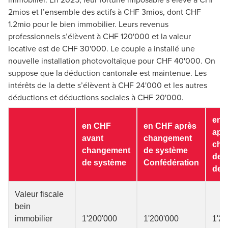
2mios et l’ensemble des actifs à CHF 3mios, dont CHF
1.2mio pour le bien immobilier. Leurs revenus
professionnels s’élèvent à CHF 120'000 et la valeur
locative est de CHF 30'000. Le couple a installé une
nouvelle installation photovoltaïque pour CHF 40'000. On
suppose que la déduction cantonale est maintenue. Les
intérêts de la dette s’élèvent à CHF 24'000 et les autres
déductions et déductions sociales à CHF 20'000.
en 
en CHF
en CHF après
apr
avant
changement
cha
changement
de système
de 
de système
Confédération
de 
Valeur fiscale
bein
immobilier
1'200'000
1'200'000
1'20