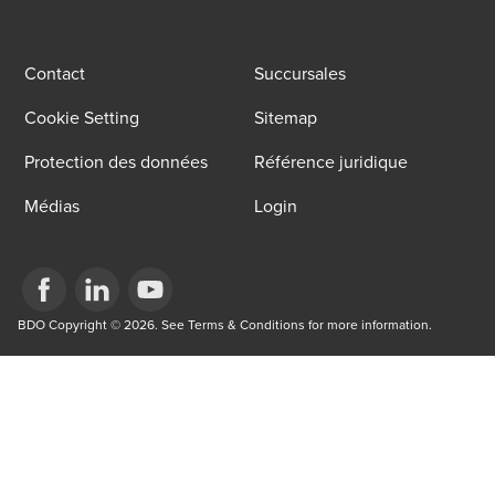
Contact
Succursales
Cookie Setting
Sitemap
Protection des données
Référence juridique
Médias
Login
Opens in a new window/tab
BDO Copyright © 2026. See Terms & Conditions for more information.
Opens in a new window/tab
Opens in a new window/tab