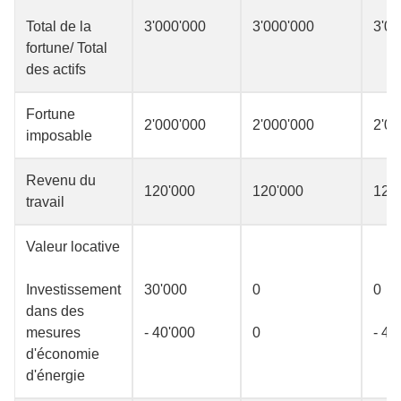
Total de la
3'000'000
3'000'000
3'00
fortune/ Total
des actifs
Fortune
2'000'000
2'000'000
2'00
imposable
Revenu du
120'000
120'000
120
travail
Valeur locative
Investissement
30'000
0
0
dans des
mesures
- 40'000
0
- 40
d'économie
d'énergie