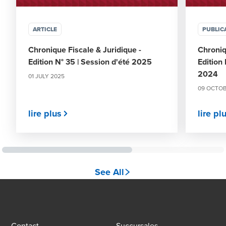
ARTICLE
PUBLIC
Chronique Fiscale & Juridique -
Chroniq
Edition N° 35 | Session d'été 2025
Edition
2024
01 JULY 2025
09 OCTOB
lire plus
lire pl
See All
Contact
Succursales