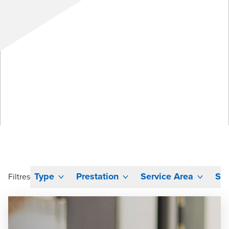
Type
Prestation
Service Area
Sec
Filtres