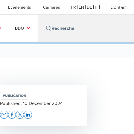
Contact
Evénements
Carrières
FR
EN
DE
IT
BDO
PUBLICATION
Published:
10 December 2024
Opens In A New Window/tab
Opens In A New Window/tab
Opens In A New Window/tab
Opens In A New Window/tab