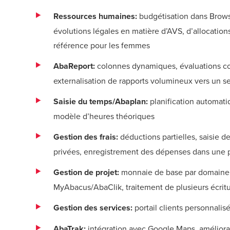
Ressources humaines:
budgétisation dans Browse
évolutions légales en matière d’AVS, d’allocation
référence pour les femmes
AbaReport:
colonnes dynamiques, évaluations con
externalisation de rapports volumineux vers un s
Saisie du temps/Abaplan:
planification automat
modèle d’heures théoriques
Gestion des frais:
déductions partielles, saisie 
privées, enregistrement des dépenses dans un
Gestion de projet:
monnaie de base par domaine d'
MyAbacus/AbaClik, traitement de plusieurs écritu
Gestion des services:
portail clients personnalisé
AbaTrak:
intégration avec Google Maps, améliorat