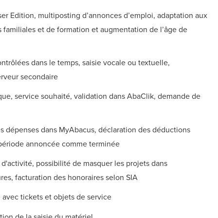
r Edition, multiposting d’annonces d’emploi, adaptation aux
s familiales et de formation et augmentation de l’âge de
trôlées dans le temps, saisie vocale ou textuelle,
erveur secondaire
ique, service souhaité, validation dans AbaClik, demande de
des dépenses dans MyAbacus, déclaration des déductions
e période annoncée comme terminée
activité, possibilité de masquer les projets dans
res, facturation des honoraires selon SIA
 avec tickets et objets de service
ion de la saisie du matériel