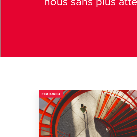
nous sans plus atte
FEATURED