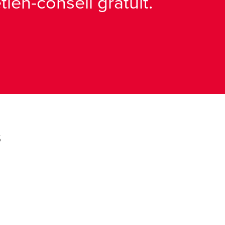
ien-conseil gratuit.
s