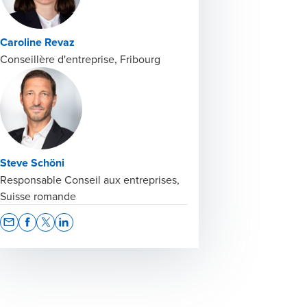
Caroline Revaz
Conseillère d'entreprise, Fribourg
Steve Schöni
Responsable Conseil aux entreprises,
Suisse romande
Opens In A New Window/tab
Opens In A New Window/tab
Opens In A New Window/tab
Opens In A New Window/tab