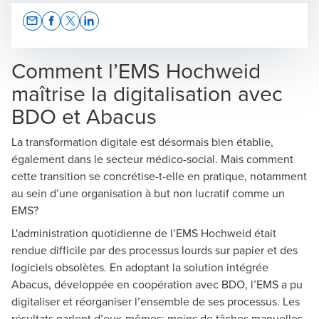
Opens In A New Window/tab
Opens In A New Window/tab
Opens In A New Window/tab
Opens In A New Window/tab
Comment l’EMS Hochweid
maîtrise la digitalisation avec
BDO et Abacus
Sylvie Wüthrich
Head BDO Digital Business Software - Associate
La transformation digitale est désormais bien établie,
Director
également dans le secteur médico-social. Mais comment
cette transition se concrétise-t-elle en pratique, notamment
au sein d’une organisation à but non lucratif comme un
EMS?
L'administration quotidienne de l’EMS Hochweid était
rendue difficile par des processus lourds sur papier et des
logiciels obsolètes. En adoptant la solution intégrée
Abacus, développée en coopération avec BDO, l’EMS a pu
digitaliser et réorganiser l’ensemble de ses processus. Les
résultats parlent d’eux-mêmes: moins de tâches manuelles,