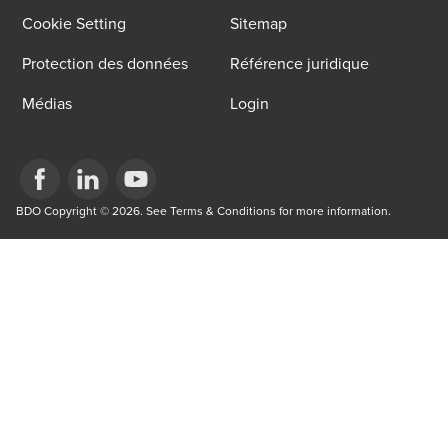
Cookie Setting
Sitemap
Protection des données
Référence juridique
Médias
Login
Opens in a new window/tab
BDO Copyright © 2026. See Terms & Conditions for more information.
Opens in a new window/tab
Opens in a new window/tab