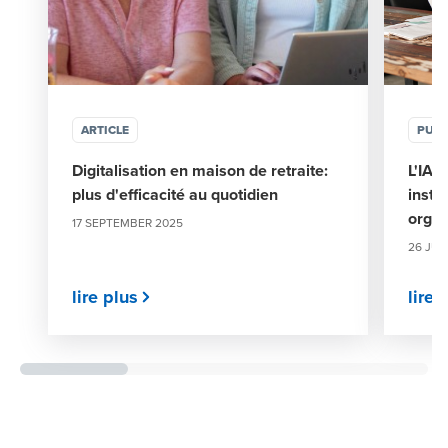
ARTICLE
PUBL
Digitalisation en maison de retraite:
L'IA a
plus d'efficacité au quotidien
insti
organ
17 SEPTEMBER 2025
26 JUN
lire plus
lire 