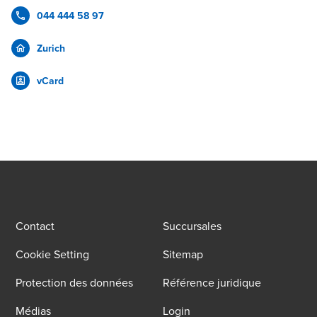
044 444 58 97
Zurich
vCard
Contact
Succursales
Cookie Setting
Sitemap
Protection des données
Référence juridique
Médias
Login