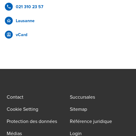
021 310 23 57
Lausanne
vCard
Contact
Succursales
Cookie Setting
Sitemap
Protection des données
Référence juridique
Médias
Login