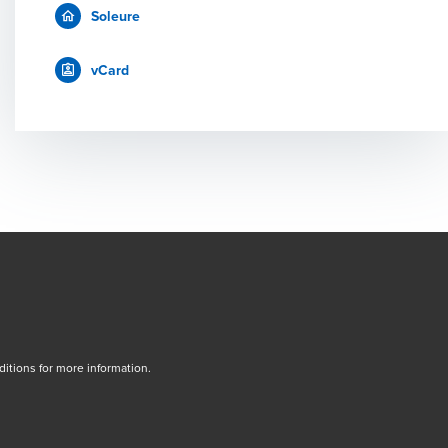
Soleure
vCard
tions for more information.
dow/tab