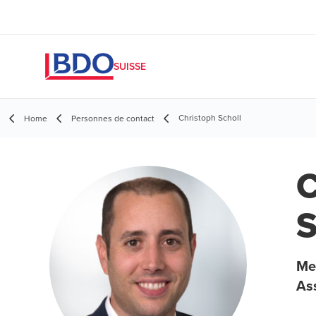
SUISSE
Christoph Scholl
Home
Personnes de contact
C
S
Mem
As