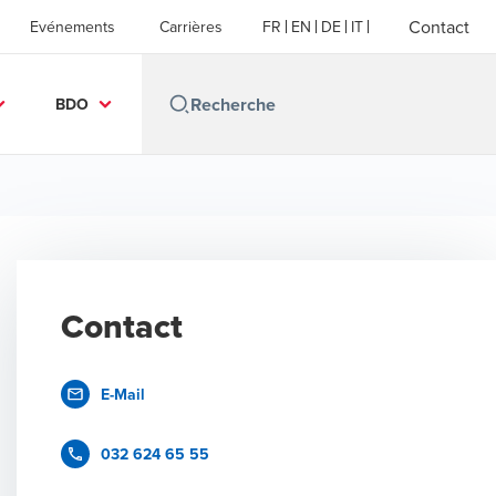
Contact
Evénements
Carrières
FR
EN
DE
IT
BDO
Contact
E-Mail
032 624 65 55